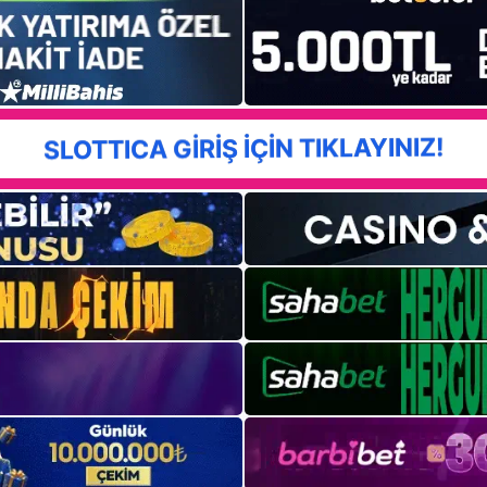
SLOTTICA GİRİŞ İÇİN TIKLAYINIZ!