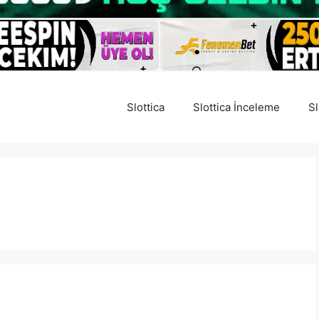
Slottica
Slottica İnceleme
Sl