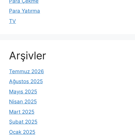
Para Çekme
Para Yatırma
TV
Arşivler
Temmuz 2026
Ağustos 2025
Mayıs 2025
Nisan 2025
Mart 2025
Şubat 2025
Ocak 2025