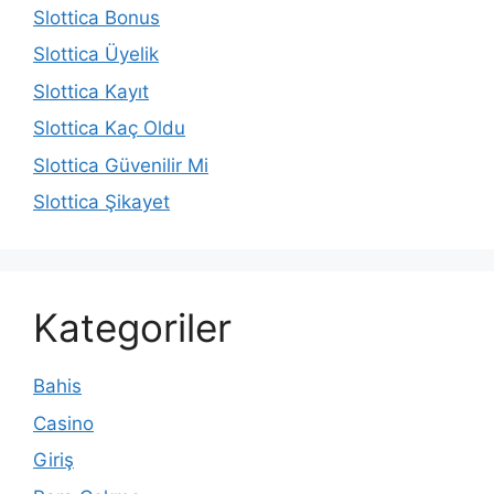
Slottica Bonus
Slottica Üyelik
Slottica Kayıt
Slottica Kaç Oldu
Slottica Güvenilir Mi
Slottica Şikayet
Kategoriler
Bahis
Casino
Giriş