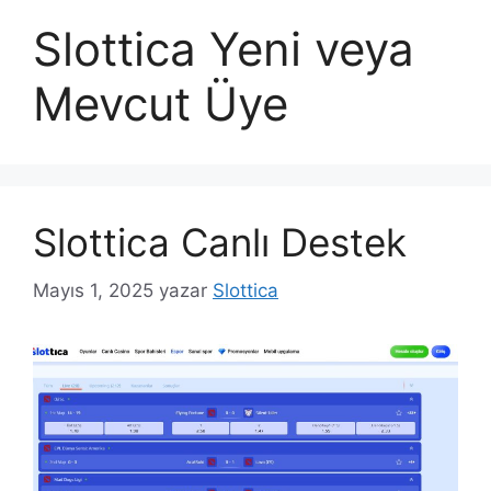
Slottica Yeni veya
Mevcut Üye
Slottica Canlı Destek
Mayıs 1, 2025
yazar
Slottica