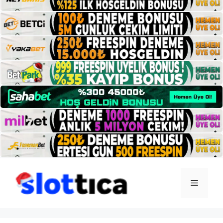
İçeriğe
atla
Menü