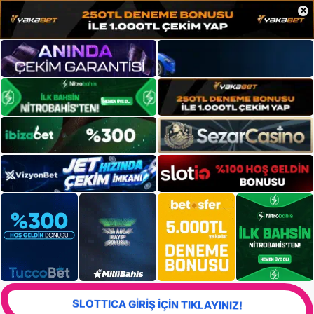
×
SLOTTICA GİRİŞ İÇİN TIKLAYINIZ!