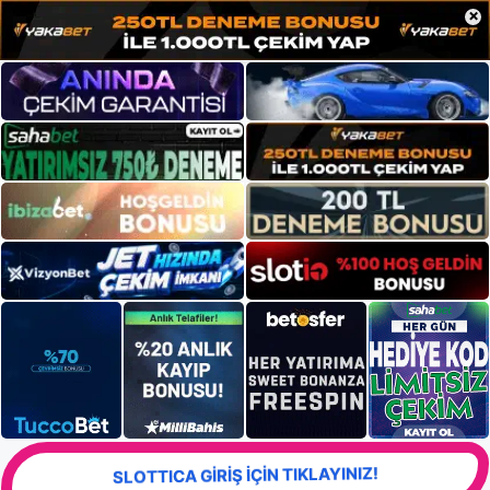
×
SLOTTICA GİRİŞ İÇİN TIKLAYINIZ!