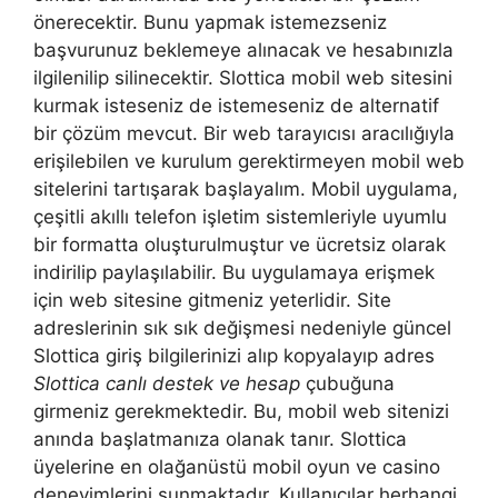
önerecektir. Bunu yapmak istemezseniz
başvurunuz beklemeye alınacak ve hesabınızla
ilgilenilip silinecektir. Slottica mobil web sitesini
kurmak isteseniz de istemeseniz de alternatif
bir çözüm mevcut. Bir web tarayıcısı aracılığıyla
erişilebilen ve kurulum gerektirmeyen mobil web
sitelerini tartışarak başlayalım. Mobil uygulama,
çeşitli akıllı telefon işletim sistemleriyle uyumlu
bir formatta oluşturulmuştur ve ücretsiz olarak
indirilip paylaşılabilir. Bu uygulamaya erişmek
için web sitesine gitmeniz yeterlidir. Site
adreslerinin sık sık değişmesi nedeniyle güncel
Slottica giriş bilgilerinizi alıp kopyalayıp adres
Slottica canlı destek ve hesap
çubuğuna
girmeniz gerekmektedir. Bu, mobil web sitenizi
anında başlatmanıza olanak tanır. Slottica
üyelerine en olağanüstü mobil oyun ve casino
deneyimlerini sunmaktadır. Kullanıcılar herhangi