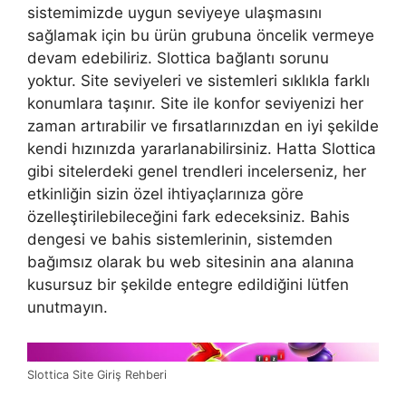
sistemimizde uygun seviyeye ulaşmasını
sağlamak için bu ürün grubuna öncelik vermeye
devam edebiliriz. Slottica bağlantı sorunu
yoktur. Site seviyeleri ve sistemleri sıklıkla farklı
konumlara taşınır. Site ile konfor seviyenizi her
zaman artırabilir ve fırsatlarınızdan en iyi şekilde
kendi hızınızda yararlanabilirsiniz. Hatta Slottica
gibi sitelerdeki genel trendleri incelerseniz, her
etkinliğin sizin özel ihtiyaçlarınıza göre
özelleştirilebileceğini fark edeceksiniz. Bahis
dengesi ve bahis sistemlerinin, sistemden
bağımsız olarak bu web sitesinin ana alanına
kusursuz bir şekilde entegre edildiğini lütfen
unutmayın.
Slottica Site Giriş Rehberi