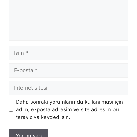
İsim
E-
posta
İnternet
sitesi
Daha sonraki yorumlarımda kullanılması için
adım, e-posta adresim ve site adresim bu
tarayıcıya kaydedilsin.