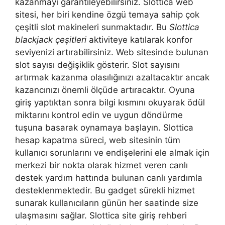
kazanmayı garantileyebilirsiniz. Slottica web
sitesi, her biri kendine özgü temaya sahip çok
çeşitli slot makineleri sunmaktadır. Bu
Slottica
blackjack çeşitleri
aktiviteye katılarak konfor
seviyenizi artırabilirsiniz. Web sitesinde bulunan
slot sayısı değişiklik gösterir. Slot sayısını
artırmak kazanma olasılığınızı azaltacaktır ancak
kazancınızı önemli ölçüde artıracaktır. Oyuna
giriş yaptıktan sonra bilgi kısmını okuyarak ödül
miktarını kontrol edin ve uygun döndürme
tuşuna basarak oynamaya başlayın. Slottica
hesap kapatma süreci, web sitesinin tüm
kullanıcı sorunlarını ve endişelerini ele almak için
merkezi bir nokta olarak hizmet veren canlı
destek yardım hattında bulunan canlı yardımla
desteklenmektedir. Bu gadget sürekli hizmet
sunarak kullanıcıların günün her saatinde size
ulaşmasını sağlar. Slottica site giriş rehberi