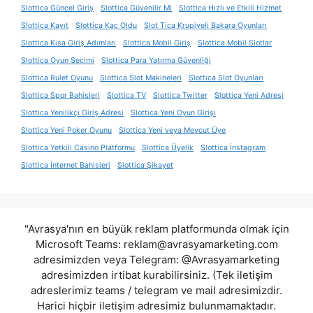
Slottica Güncel Giriş
Slottica Güvenilir Mi
Slottica Hızlı ve Etkili Hizmet
Slottica Kayıt
Slottica Kaç Oldu
Slot Tica Krupiyeli Bakara Oyunları
Slottica Kısa Giriş Adımları
Slottica Mobil Giriş
Slottica Mobil Slotlar
Slottica Oyun Seçimi
Slottica Para Yatırma Güvenliği
Slottica Rulet Oyunu
Slottica Slot Makineleri
Slottica Slot Oyunları
Slottica Spor Bahisleri
Slottica TV
Slottica Twitter
Slottica Yeni Adresi
Slottica Yenilikçi Giriş Adresi
Slottica Yeni Oyun Girişi
Slottica Yeni Poker Oyunu
Slottica Yeni veya Mevcut Üye
Slottica Yetkili Casino Platformu
Slottica Üyelik
Slottica İnstagram
Slottica İnternet Bahisleri
Slottica Şikayet
"Avrasya'nın en büyük reklam platformunda olmak için
Microsoft Teams:
reklam@avrasyamarketing.com
adresimizden veya Telegram: @Avrasyamarketing
adresimizden irtibat kurabilirsiniz. (Tek iletişim
adreslerimiz teams / telegram ve mail adresimizdir.
Harici hiçbir iletişim adresimiz bulunmamaktadır.