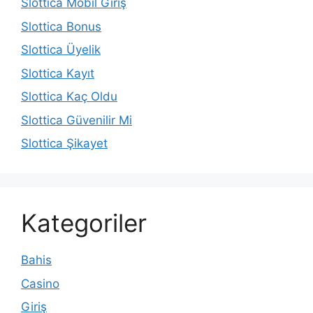
Slottica Mobil Giriş
Slottica Bonus
Slottica Üyelik
Slottica Kayıt
Slottica Kaç Oldu
Slottica Güvenilir Mi
Slottica Şikayet
Kategoriler
Bahis
Casino
Giriş